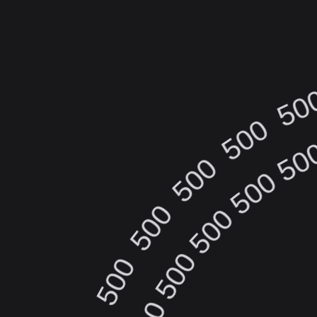
500
500
5
500
500
500
500
500
500
500