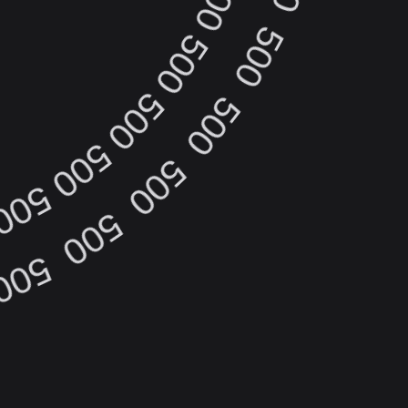
500
500
500
500
500
500
500
500
00
500
0