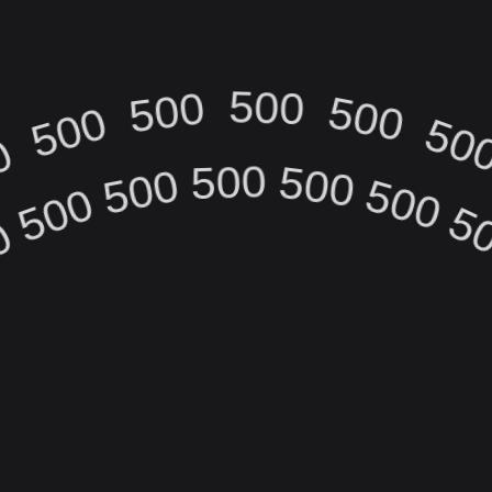
500
500
500
500
500
500
500
500
500
500
00